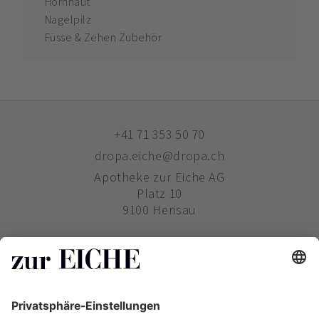
Hornhaut
Nagelpilz
Füsse & Zehen Zubehör
+41 71 353 50 70
dropa.eiche@dropa.ch
Apotheke zur Eiche AG
Platz 10
9100 Herisau
ZUR EICHE
WIE BESTELLE ICH?