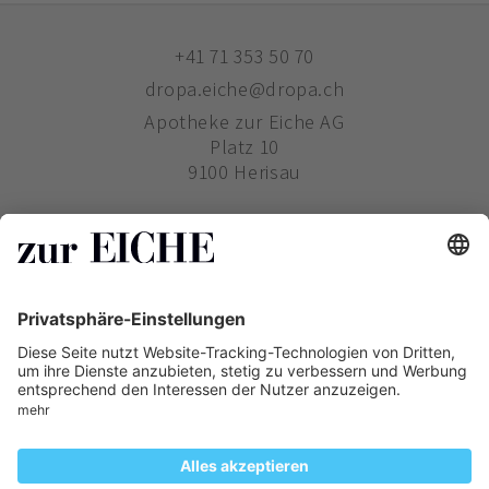
+41 71 353 50 70
dropa.eiche@dropa.ch
Apotheke zur Eiche AG
Platz 10
9100 Herisau
ZUR EICHE
WIE BESTELLE ICH?
PHARMAVERTRIEB
Copyright ©
Zur Eiche
2019