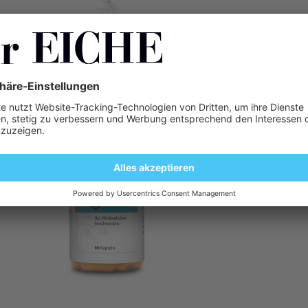
Packungsgrössen: 100 g 
Eiche 1832 Apotheken T
Eiche 1832 Fluri
Packungsgrösse: 90 Kap