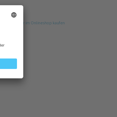
oder 200 g
raubenzucker im Onlineshop kaufen
s Menofit
seln