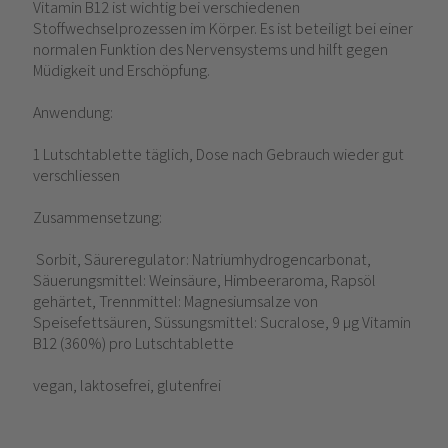
Vitamin B12 ist wichtig bei verschiedenen
Stoffwechselprozessen im Körper. Es ist beteiligt bei einer
normalen Funktion des Nervensystems und hilft gegen
Müdigkeit und Erschöpfung.
Anwendung:
1 Lutschtablette täglich, Dose nach Gebrauch wieder gut
verschliessen
Zusammensetzung:
Sorbit, Säureregulator: Natriumhydrogencarbonat,
Säuerungsmittel: Weinsäure, Himbeeraroma, Rapsöl
gehärtet, Trennmittel: Magnesiumsalze von
Speisefettsäuren, Süssungsmittel: Sucralose, 9 µg Vitamin
B12 (360%) pro Lutschtablette
vegan, laktosefrei, glutenfrei