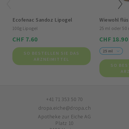
Ecofenac Sandoz Lipogel
Wiewohl flüs
100g Lipogel
25 ml oder 50 
CHF 7.60
CHF 18.90
25 ml
SO BESTELLEN SIE DAS
ARZNEIMITTEL
SO BES
AR
+41 71 353 50 70
dropa.eiche@dropa.ch
Apotheke zur Eiche AG
Platz 10