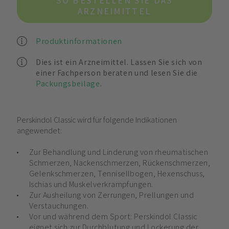
SO BESTELLEN SIE DAS
ARZNEIMITTEL
Produktinformationen
Dies ist ein Arzneimittel. Lassen Sie sich von
einer Fachperson beraten und lesen Sie die
Packungsbeilage
.
Perskindol Classic wird für folgende Indikationen
angewendet:
Zur Behandlung und Linderung von rheumatischen
Schmerzen, Nackenschmerzen, Rückenschmerzen,
Gelenkschmerzen, Tennisellbogen, Hexenschuss,
Ischias und Muskelverkrampfungen.
Zur Ausheilung von Zerrungen, Prellungen und
Verstauchungen.
Vor und während dem Sport: Perskindol Classic
eignet sich zur Durchblutung und Lockerung der