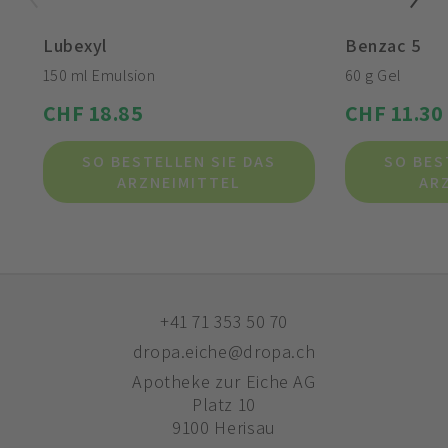
Lubexyl
Benzac 5
150 ml Emulsion
60 g Gel
CHF 18.85
CHF 11.30
SO BESTELLEN SIE DAS
SO BES
ARZNEIMITTEL
AR
+41 71 353 50 70
dropa.eiche@dropa.ch
Apotheke zur Eiche AG
Platz 10
9100 Herisau