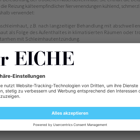
 die Reizung kälteempfindlicher Nervenendungen kühlend, schmerzlin
shalb verwendet:
schleimhaut, z.B. nach langzeitiger Behandlung mit abschwellen
aut als Folge des Aufenthaltes in klimatisierten Räumen oder 
tarrhen mit Schleimhautentzündung.
r Reizung der Nasenschleimhaut.