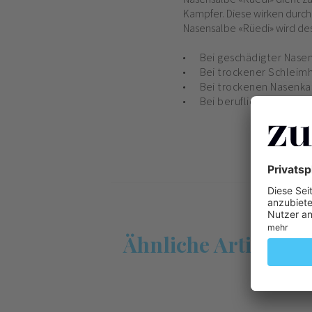
Kampfer. Diese wirken durch
Nasensalbe «Rüedi» wird de
Bei geschädigter Nasen
Bei trockener Schleimh
Bei trockenen Nasenka
Bei beruflich bedingte
Ähnliche Artikel