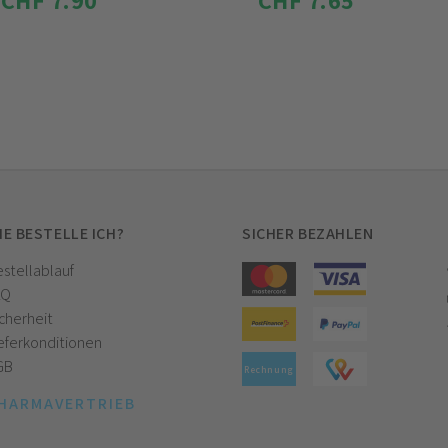
CHF 7.90
CHF 7.65
IE BESTELLE ICH?
SICHER BEZAHLEN
stellablauf
AQ
cherheit
eferkonditionen
GB
Rechnung
HARMAVERTRIEB