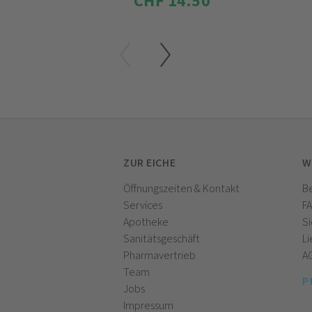
CHF 14.50
ZUR EICHE
W
Öffnungszeiten & Kontakt
Be
Services
F
Apotheke
Si
Sanitätsgeschäft
Li
Pharmavertrieb
A
Team
P
Jobs
Impressum