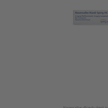
Nasensalbe «Rüedi» dient zu