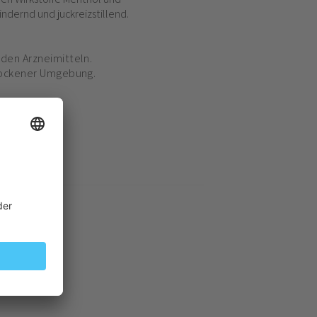
dernd und juckreizstillend.
den Arzneimitteln.
trockener Umgebung.