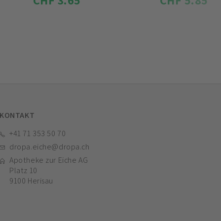
CHF 3.65
CHF 5.85
KONTAKT
+41 71 353 50 70
dropa.eiche@dropa.ch
Apotheke zur Eiche AG
Platz 10
9100 Herisau