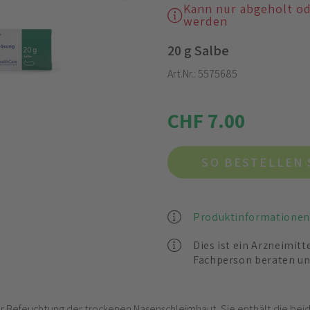
Kann nur abgeholt o
werden
20 g Salbe
Art.Nr.:
5575685
CHF 7.00
SO BESTELLEN 
Produktinformationen
Dies ist ein Arzneimitt
Fachperson beraten un
r Befeuchtung der trockenen Nasenschleimhaut. Sie enthält die bei