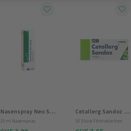
Nasenspray Neo Spirig HC 0.1%
Cetallerg Sandoz 10 mg Filmtabletten
10 ml Nasenspray
10 Stück Filmtabletten