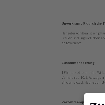
Unverkrampft durch die 
Hänseler Achillea ist ein pf
Frauen und Jugendlichen ab
angewendet.
Zusammensetzung
1 Filmtablette enthält: Wirk
Verhältnis 5-10: 1, Auszugsm
Siliciumdioxid, Magnesiumst
Verzehrsempfehlung