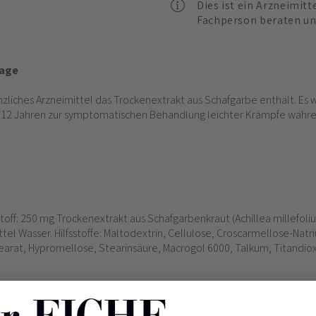
Dies ist ein Arzneimitt
Fachperson beraten un
Tage
lanzliches Arzneimittel das Trockenextrakt aus Schafgarbe enthält. Es 
 12 Jahren zur symptomatischen Behandlung leichter Krämpfe währe
stoff: 250 mg Trockenextrakt aus Schafgarbenkraut (Achillea millefoli
ittel Wasser. Hilfsstoffe: Maltodextrin, Cellulose, Croscarmellose-Nat
earat, Hypromellose, Stearinsäure, Macrogol 6000, Talkum, Titandioxi