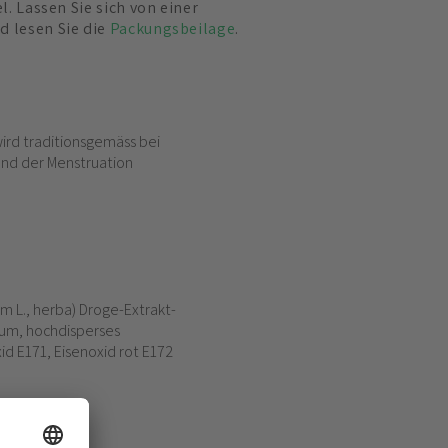
el. Lassen Sie sich von einer
d lesen Sie die
Packungsbeilage
.
wird traditionsgemäss bei
nd der Menstruation
um L., herba) Droge-Extrakt-
rium, hochdisperses
d E171, Eisenoxid rot E172