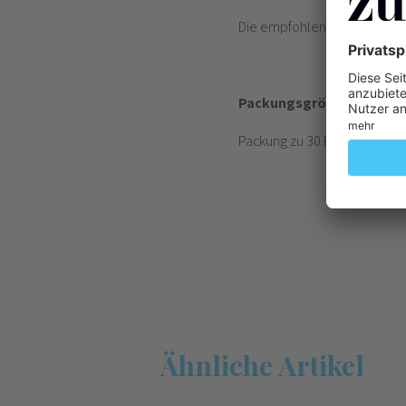
Die empfohlene Dosis beträg
Packungsgrösse
Packung zu 30 Filmtablette
Ähnliche Artikel