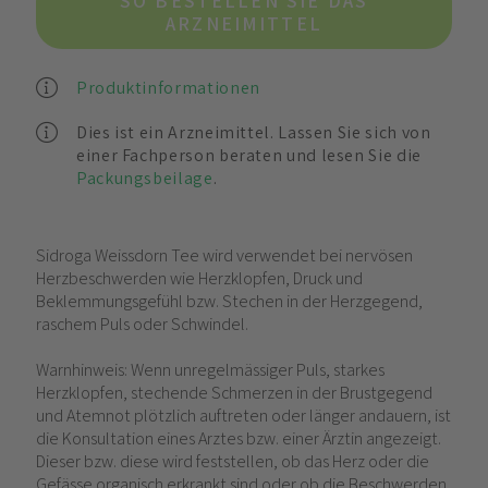
SO BESTELLEN SIE DAS
ARZNEIMITTEL
Produktinformationen
Dies ist ein Arzneimittel. Lassen Sie sich von
einer Fachperson beraten und lesen Sie die
Packungsbeilage
.
Sidroga Weissdorn Tee wird verwendet bei nervösen
Herzbeschwerden wie Herzklopfen, Druck und
Beklemmungsgefühl bzw. Stechen in der Herzgegend,
raschem Puls oder Schwindel.
Warnhinweis: Wenn unregelmässiger Puls, starkes
Herzklopfen, stechende Schmerzen in der Brustgegend
und Atemnot plötzlich auftreten oder länger andauern, ist
die Konsultation eines Arztes bzw. einer Ärztin angezeigt.
Dieser bzw. diese wird feststellen, ob das Herz oder die
Gefässe organisch erkrankt sind oder ob die Beschwerden