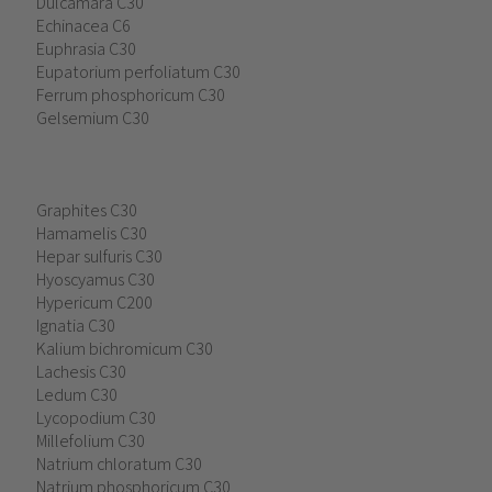
Dulcamara C30
Echinacea C6
Euphrasia C30
Eupatorium perfoliatum C30
Ferrum phosphoricum C30
Gelsemium C30
Graphites C30
Hamamelis C30
Hepar sulfuris C30
Hyoscyamus C30
Hypericum C200
Ignatia C30
Kalium bichromicum C30
Lachesis C30
Ledum C30
Lycopodium C30
Millefolium C30
Natrium chloratum C30
Natrium phosphoricum C30