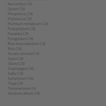
Nux vomica C30
Opium C30
Phosphorus C30
Phytolacca C30
Plumbum metallicum C30
Podophyllum C30
Pulsatilla C30
Pyrogenium C30
Rhus toxicodendron C30
Ruta C30
Secale cornutum C6
Sepia C30
Silicea C30
Staphisagria C30
Sulfur C30
Symphytum C30
Thuja C30
Thiosinaminum C6
Veratrum album C30