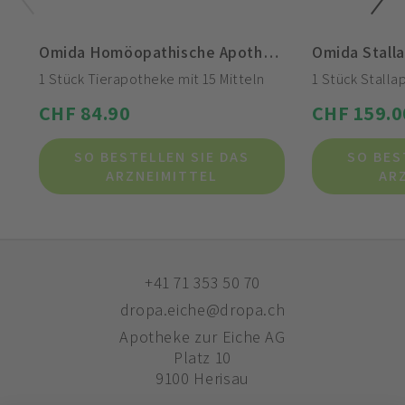
Omida Homöopathische Apotheke für verletzte Tiere
Omida Stall
1 Stück Tierapotheke mit 15 Mitteln
1 Stück Stalla
CHF 84.90
CHF 159.0
SO BESTELLEN SIE DAS
SO BES
ARZNEIMITTEL
AR
+41 71 353 50 70
dropa.eiche@dropa.ch
Apotheke zur Eiche AG
Platz 10
9100 Herisau