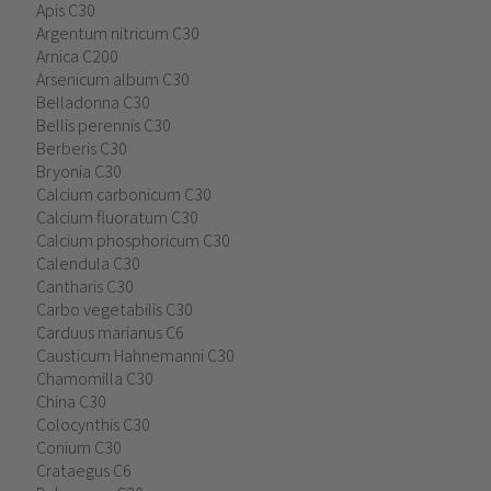
Apis C30
Argentum nitricum C30
Arnica C200
Arsenicum album C30
Belladonna C30
Bellis perennis C30
Berberis C30
Bryonia C30
Calcium carbonicum C30
Calcium fluoratum C30
Calcium phosphoricum C30
Calendula C30
Cantharis C30
Carbo vegetabilis C30
Carduus marianus C6
Causticum Hahnemanni C30
Chamomilla C30
China C30
Colocynthis C30
Conium C30
Crataegus C6