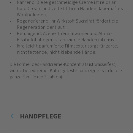
Nährend: Diese geschmeidige Creme ist reich an
Cold Cream und verleiht Ihren Händen dauerhaftes
Wohlbefinden.
Regenerierend: Ihr Wirkstoff Sucralfat fördert die
Regeneration der Haut.
Beruhigend: Avène Thermalwasser und Alpha-
Bisabolol pflegen strapazierte Händen intensiv.
Ihre leicht parfümierte Filmtextur sorgt für zarte,
nicht fettende, nicht klebende Hände.
​Die Formel des Handcreme-Konzentrats ist wasserfest,
wurde bei extremer Kälte getestet und eignet sich für die
ganze Familie (ab 3 Jahren).
HANDPFLEGE