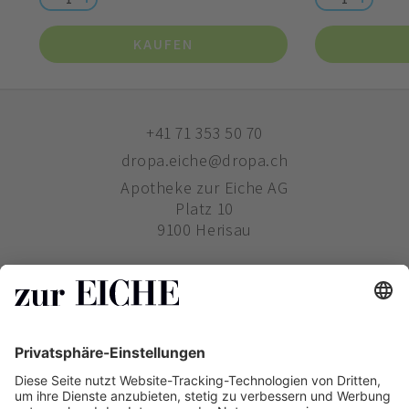
KAUFEN
+41 71 353 50 70
dropa.eiche@dropa.ch
Apotheke zur Eiche AG
Platz 10
9100 Herisau
ZUR EICHE
WIE BESTELLE ICH?
PHARMAVERTRIEB