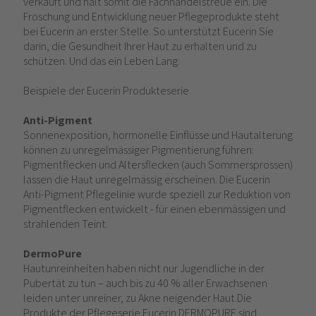
verkauft und hält somit die Fachhandelstreue ein. Die
Froschung und Entwicklung neuer Pflegeprodukte steht
bei Eucerin an erster Stelle. So unterstützt Eucerin Sie
darin, die Gesundheit Ihrer Haut zu erhalten und zu
schützen. Und das ein Leben Lang.
Beispiele der Eucerin Produkteserie
Anti-Pigment
Sonnenexposition, hormonelle Einflüsse und Hautalterung
können zu unregelmässiger Pigmentierung führen:
Pigmentflecken und Altersflecken (auch Sommersprossen)
lassen die Haut unregelmässig erscheinen. Die Eucerin
Anti-Pigment Pflegelinie wurde speziell zur Reduktion von
Pigmentflecken entwickelt - für einen ebenmässigen und
strahlenden Teint.
DermoPure
Hautunreinheiten haben nicht nur Jugendliche in der
Pubertät zu tun – auch bis zu 40 % aller Erwachsenen
leiden unter unreiner, zu Akne neigender Haut.Die
Produkte der Pflegeserie Eucerin DERMOPURE sind