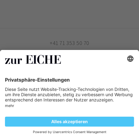
+41 71 353 50 70
dropa.eiche@dropa.ch
Apotheke zur Eiche AG
Platz 10
9100 Herisau
ZUR EICHE
WIE BESTELLE ICH?
PHARMAVERTRIEB