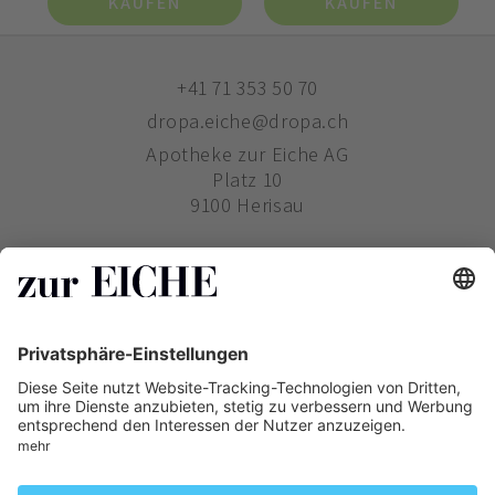
KAUFEN
KAUFEN
+41 71 353 50 70
dropa.eiche@dropa.ch
Apotheke zur Eiche AG
Platz 10
9100 Herisau
ZUR EICHE
WIE BESTELLE ICH?
PHARMAVERTRIEB